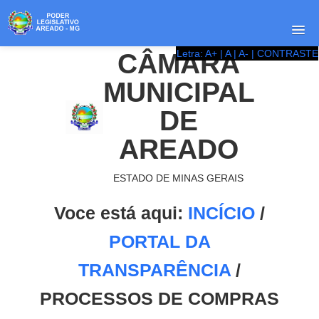
Letra: A+
| A |
A- |
CONTRASTE
CÂMARA
INICIO
MUNICIPAL
ACESSO A INFORMAÇÃO
DE
RESPONSABILIDADE SOCIAL
AREADO
PUBLICIDADE
SIC - CONTATO
ESTADO DE MINAS GERAIS
IMPRIMIR LISTA
Voce está aqui:
INCÍCIO
/
FIM
PORTAL DA
TRANSPARÊNCIA
/
PROCESSOS DE COMPRAS